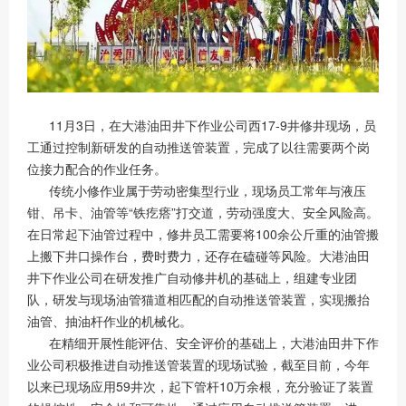
11月3日，在大港油田井下作业公司西17-9井修井现场，员
工通过控制新研发的自动推送管装置，完成了以往需要两个岗
位接力配合的作业任务。
传统小修作业属于劳动密集型行业，现场员工常年与液压
钳、吊卡、油管等“铁疙瘩”打交道，劳动强度大、安全风险高。
在日常起下油管过程中，修井员工需要将100余公斤重的油管搬
上搬下井口操作台，费时费力，还存在磕碰等风险。大港油田
井下作业公司在研发推广自动修井机的基础上，组建专业团
队，研发与现场油管猫道相匹配的自动推送管装置，实现搬抬
油管、抽油杆作业的机械化。
在精细开展性能评估、安全评价的基础上，大港油田井下作
业公司积极推进自动推送管装置的现场试验，截至目前，今年
以来已现场应用59井次，起下管杆10万余根，充分验证了装置