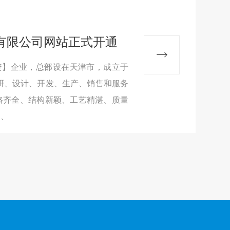
有限公司网站正式开通
资】企业，总部设在天津市，成立于
科研、设计、开发、生产、销售和服务
格齐全、结构新颖、工艺精湛、质量
阀、