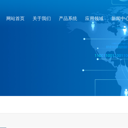
网站首页
关于我们
产品系统
应用领域
新闻中