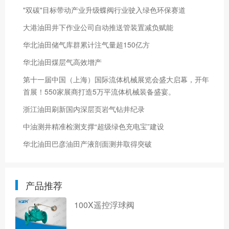
"双碳"目标带动产业升级蝶阀行业驶入绿色环保赛道
大港油田井下作业公司自动推送管装置减负赋能
华北油田储气库群累计注气量超150亿方
华北油田煤层气高效增产
第十一届中国（上海）国际流体机械展览会盛大启幕，开年
首展！550家展商打造5万平流体机械装备盛宴。
浙江油田刷新国内深层页岩气钻井纪录
中油测井精准检测支撑“超级绿色充电宝”建设
华北油田巴彦油田产液剖面测井取得突破
产品推荐
100X遥控浮球阀