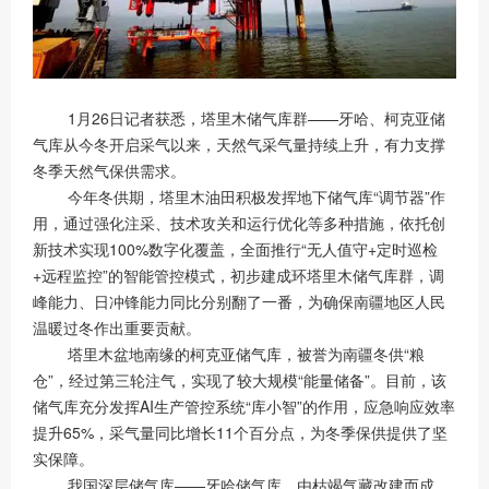
1月26日记者获悉，塔里木储气库群——牙哈、柯克亚储
气库从今冬开启采气以来，天然气采气量持续上升，有力支撑
冬季天然气保供需求。
今年冬供期，塔里木油田积极发挥地下储气库“调节器”作
用，通过强化注采、技术攻关和运行优化等多种措施，依托创
新技术实现100%数字化覆盖，全面推行“无人值守+定时巡检
+远程监控”的智能管控模式，初步建成环塔里木储气库群，调
峰能力、日冲锋能力同比分别翻了一番，为确保南疆地区人民
温暖过冬作出重要贡献。
塔里木盆地南缘的柯克亚储气库，被誉为南疆冬供“粮
仓”，经过第三轮注气，实现了较大规模“能量储备”。目前，该
储气库充分发挥AI生产管控系统“库小智”的作用，应急响应效率
提升65%，采气量同比增长11个百分点，为冬季保供提供了坚
实保障。
我国深层储气库——牙哈储气库，由枯竭气藏改建而成，