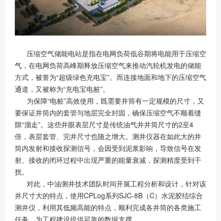
压缩空气储能电站是指在电网负荷低谷期将电能用于压缩空
气，在电网负荷高峰期释放压缩空气来推动汽轮机发电的储能
方式，被誉为“超级绿色充电宝”。而连接地面和地下的压缩空气
通道，又被称为“充电宝电桩”。
为保障“电桩”高效使用，既需要井筒有一定规模的尺寸，又
要保证井筒内的套管与地层完全封固，确保压缩空气不顺着缝
隙“溜走”。这些井眼表层尺寸是传统油气井井筒尺寸的2至4
倍，表层套管、完井尺寸也随之增大。测井仪器在如此大的井
筒内发射和接收探测信号，会因受到泥浆影响，导致信号在发
射、接收的闭环过程中出现严重的能量衰减，探测精度受到干
扰。
对此，中油测井技术团队时间开展工程分析和设计，针对该
井尺寸大的特点，使用CPLog系列SJC-8B（C）水泥胶结综合
测井仪，利用其低频高能的特点，顺利完成各井筒的各类施工
任务，为工程建设提供可靠的数据支撑。