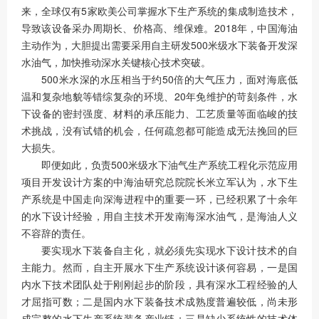
来，全球仅有5家欧美公司掌握水下生产系统的集成制造技术，
导致该设备采办周期长、价格高、维保难。2018年，中国海油
主动作为，大胆提出需要采用自主研发500米级水下装备开发深
水油气，加快推动深水关键核心技术突破。
500米水深的水压相当于约50倍的大气压力，面对海底低
温和复杂地貌等错综复杂的环境、20年免维护的苛刻条件，水
下设备的密封强度、材料的承压能力、工艺质量等面临峻的技
术挑战，没有试错的机会，任何疏忽都可能造成无法挽回的巨
大损失。
即便如此，负责500米级水下油气生产系统工程化示范应用
项目开发设计方案的中海油研究总院院长米立军认为，水下生
产系统是中国走向深海进程中的重要一环，已经积累了十余年
的水下设计经验，用自主技术开发南海深水油气，是海油人义
不容辞的责任。
要实现水下装备自主化，就必须先实现水下设计技术的自
主能力。然而，自主开展水下生产系统设计谈何容易，一是国
内水下技术团队处于刚刚起步的阶段，具有深水工程经验的人
才屈指可数；二是国内水下装备技术成熟度普遍较低，尚未形
成完整的水下生产系统装备产业链；三是缺少系统性的技术体