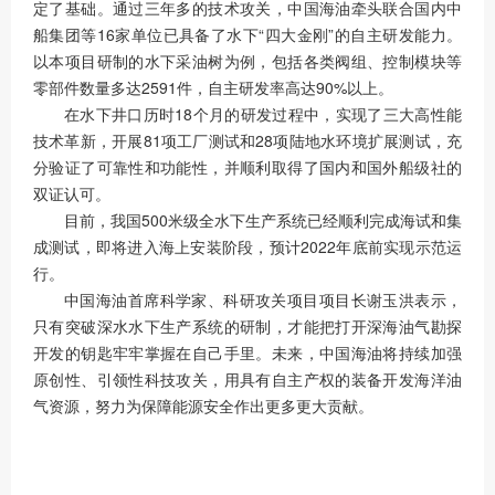
定了基础。通过三年多的技术攻关，中国海油牵头联合国内中
船集团等16家单位已具备了水下“四大金刚”的自主研发能力。
以本项目研制的水下采油树为例，包括各类阀组、控制模块等
零部件数量多达2591件，自主研发率高达90%以上。
在水下井口历时18个月的研发过程中，实现了三大高性能
技术革新，开展81项工厂测试和28项陆地水环境扩展测试，充
分验证了可靠性和功能性，并顺利取得了国内和国外船级社的
双证认可。
目前，我国500米级全水下生产系统已经顺利完成海试和集
成测试，即将进入海上安装阶段，预计2022年底前实现示范运
行。
中国海油首席科学家、科研攻关项目项目长谢玉洪表示，
只有突破深水水下生产系统的研制，才能把打开深海油气勘探
开发的钥匙牢牢掌握在自己手里。未来，中国海油将持续加强
原创性、引领性科技攻关，用具有自主产权的装备开发海洋油
气资源，努力为保障能源安全作出更多更大贡献。