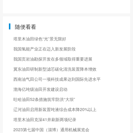
随便看看
塔里木油田绿色“光”景无限好
我国氢能产业正在迈入新发展阶段
我国页岩油勘探开发在多领域取得重要进展
冀东油田研制新型滤芯碳化清洗装置降本增效
西南油气田公司一项科技成果达到国际先进水平
渤海亿吨级油田开发建设启动
吐哈油田52条措施筑牢防洪“大坝”
辽河油田启用新装置吨液综合成本降20%以上
塔里木油田克深41井刷新两项纪录
2023第七届中国（淄博）通用机械展览会